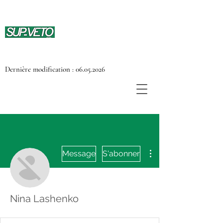
Dernière modification :
06.05.2026
Plus d'actions
Message
S'abonner
Nina Lashenko