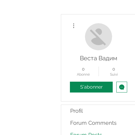
Plus d'actions
Веста Вадим
0
0
Abonné
Suivi
S'abonner
Profil
Forum Comments
Forum Posts