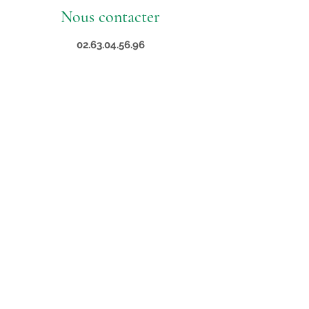
Nous contacter
02.63.04.56.96
2 Avenue Laurent Verges
97432 SAINT-PIERRE
contact@supveto.re