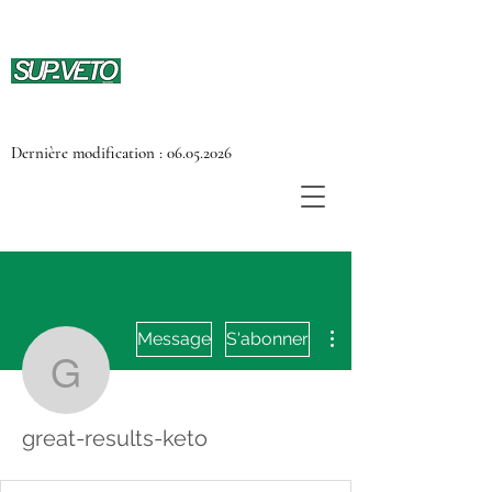
Dernière modification :
06.05.2026
Plus d'actions
Message
S'abonner
great-results-keto
great-results-keto